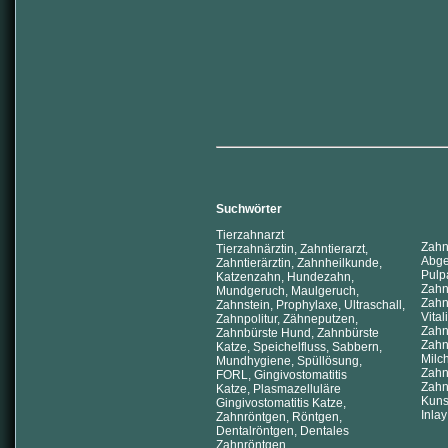
Suchwörter
Tierzahnarzt
Zahnf
Tierzahnärztin, Zahntierarzt,
Abge
Zahntierärztin, Zahnheilkunde,
Pulp
Katzenzahn, Hundezahn,
Zahn
Mundgeruch, Maulgeruch,
Zahn
Zahnstein, Prophylaxe, Ultraschall,
Vital
Zahnpolitur, Zähneputzen,
Zahn
Zahnbürste Hund, Zahnbürste
Zahnf
Katze, Speichelfluss, Sabbern,
Milc
Mundhygiene, Spüllösung,
Zahne
FORL, Gingivostomatitis
Zahn
Katze, Plasmazelluläre
Kuns
Gingivostomatitis Katze,
Inlay
Zahnröntgen, Röntgen,
Dentalröntgen, Dentales
Zahnröntgen