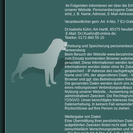
Im Folgenden informieren wir über die 
unserer Website. Personenbezogene Daten 
sind, z. B. Name, Adresse, E-Mail-Adresse
Verantwortlicher gem. Art. 4 Abs. 7 EU-D
Dr.Isabella Kühn, Am Hart6, 85375 Neufah
E-Mail: Dr.I.Kuehn@t-online.de;
Telefon: 0172-860 55 10
Erhebung und Speicherung personenbezog
Verwendung
Beim Besuch der Website www.tierzahnhe
zum Einsatz kommenden Browser automati
gesendet. Diese Informationen werden tem
Informationen werden dabei ohne Ihr Zutu
gespeichert: - IP-Adresse des nachgefragt
Name und URL der abgerufenen Datei, - Web
Browser und ggf. das Betriebssystem Ihre
Die genannten Daten werden durch uns zu
eines reibungslosen Verbindungsaufbaus d
Nutzung unserer Website, - Auswertung der
administrativen Zwecken. Die Rechtsgrundlag
f DSGVO. Unser berechtigtes Interesse fol
Datenerhebung. In keinem Fall verwenden
Rückschlüsse auf Ihre Person zu ziehen.
Weitergabe von Daten
Eine Übermittlung Ihrer persönlichen Date
aufgeführten Zwecken findet nicht statt. W
(einschließlich Verrechnungsstellen und V