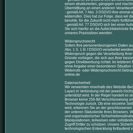
einem strukturierten, gängigen und machi
Übermittlung an einen anderen Verantwort
- gemäß Art. 7 Abs. 3 DSGVO Ihre einmal e
widerrufen. Dies hat zur Folge, dass wir d
beruhte, für die Zukunft nicht mehr fortfüh
- gemäß Art. 77 DSGVO sich bei einer Auf
Sie sich hierfür an die Aufsichtsbehörde I
unseres Praxissitzes wenden.
Widerspruchsrecht
Sofern Ihre personenbezogenen Daten auf
Abs. 1 S. 1 lit. f DSGVO verarbeitet werd
Widerspruch gegen die Verarbeitung Ihre
Gründe vorliegen, die sich aus Ihrer beso
gegen Direktwerbung richtet. Im letzteren
ohne Angabe einer besonderen Situation 
Widerrufs- oder Widerspruchsrecht Gebra
online.de
Datensicherheit
Wir verwenden innerhalb des Website-Bes
Layer) in Verbindung mit der jeweils höch
unterstützt wird. In der Regel handelt es s
Browser keine 256-Bit Verschlüsselung unte
Technologie zurück. Ob eine einzelne Seite
wird, erkennen Sie an der geschlossenen 
der unteren Statusleiste Ihres Browsers. 
und organisatorischer Sicherheitsmaßnahm
Manipulationen, teilweisen oder vollständ
Zugriff Dritter zu schützen. Unsere Sich
technologischen Entwicklung fortlaufend v