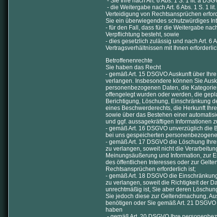
- Sie Ihre nach Art. 6 Abs. 1 S. 1 lit. a D
- die Weitergabe nach Art. 6 Abs. 1 S. 1 
Verteidigung von Rechtsansprüchen erford
Sie ein überwiegendes schutzwürdiges Int
- für den Fall, dass für die Weitergabe nach
Verpflichtung besteht, sowie
- dies gesetzlich zulässig und nach Art. 6 
Vertragsverhältnissen mit Ihnen erforderlich
Betroffenenrechte
Sie haben das Recht
- gemäß Art. 15 DSGVO Auskunft über Ihr
verlangen. Insbesondere können Sie Ausku
personenbezogenen Daten, die Kategorie
offengelegt wurden oder werden, die gepl
Berichtigung, Löschung, Einschränkung d
eines Beschwerderechts, die Herkunft Ihre
sowie über das Bestehen einer automatisie
und ggf. aussagekräftigen Informationen z
- gemäß Art. 16 DSGVO unverzüglich die Be
bei uns gespeicherten personenbezogene
- gemäß Art. 17 DSGVO die Löschung Ihr
zu verlangen, soweit nicht die Verarbeitu
Meinungsäußerung und Information, zur Erf
des öffentlichen Interesses oder zur Gel
Rechtsansprüchen erforderlich ist;
- gemäß Art. 18 DSGVO die Einschränkung
zu verlangen, soweit die Richtigkeit der Da
unrechtmäßig ist, Sie aber deren Löschun
Sie jedoch diese zur Geltendmachung, A
benötigen oder Sie gemäß Art. 21 DSGVO 
haben
- gemäß Art. 20 DSGVO Ihre personenbezog